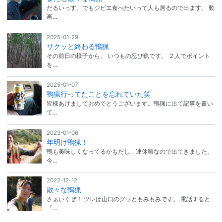
だるいっす、でもジビエ食べたいって人も居るので出ます。 動
画…
2025-01-29
サクッと終わる鴨猟
その前日の様子から。 いつもの忍び猟です。 ２人でポイント
を…
2025-01-07
鴨猟行ってたことを忘れていた笑
皆様あけましておめでとうございます。鴨猟に出て記事を書い
て…
2023-01-06
年明け鴨猟！
鴨も美味しくなってるかもだし、連休暇なので出てきました。
今…
2022-12-12
散々な鴨猟
さぁいくぜ！ ツレは山口のグッともみもみです。 電話すると
「…