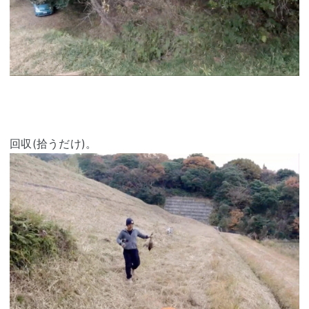
回収(拾うだけ)。