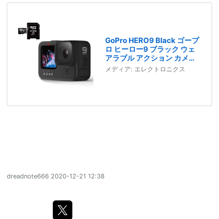
GoPro HERO9 Black ゴープ
ロ ヒーロー9 ブラック ウェ
アラブル アクション カメラ
CHDHX-901 ＋ マイクロ SD
メディア:
エレクトロニクス
カード 64GB セット [並行輸
入品]
dreadnote666
2020-12-21 12:38