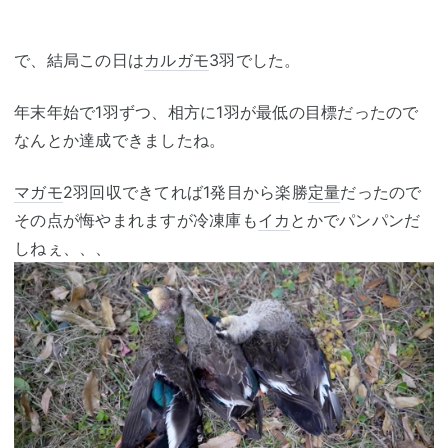
で、結局この日は
カルガモ
3羽でした。
年末年始で1羽ずつ、相方に1羽が最低の目標だったので
なんとか達成できましたね。
マガモ
2羽回収できてれば1発目から楽勝
定量
だったので
その点が悔やまれますが冷凍庫も
イカ
とかでパンパンだ
しねぇ、、、