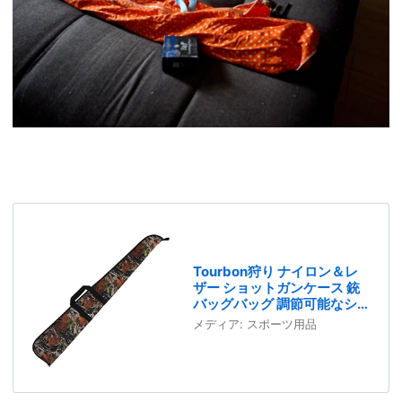
Tourbon狩り ナイロン＆レ
ザー ショットガンケース 銃
バッグバッグ 調節可能なシ
ョルダーストラップ付き
メディア:
スポーツ用品
（50インチ） (カモ)